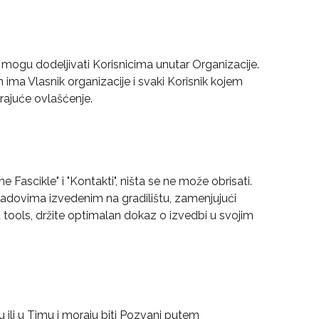
 mogu dodeljivati Korisnicima unutar Organizacije. 
ima Vlasnik organizacije i svaki Korisnik kojem 
rajuće ovlašćenje.
 Fascikle" i "Kontakti", ništa se ne može obrisati. 
adovima izvedenim na gradilištu, zamenjujući 
 tools, držite optimalan dokaz o izvedbi u svojim 
 ili u Timu i moraju biti Pozvani putem 