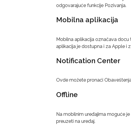
odgovarajuće funkcije Pozivanja.
Mobilna aplikacija
Mobilna aplikacija označava docu 
aplikacija je dostupna i za Apple i 
Notification Center
Ovde možete pronaći Obaveštenja i
Offline
Na mobilnim uređajima moguće je rad
preuzeti na uređaj.