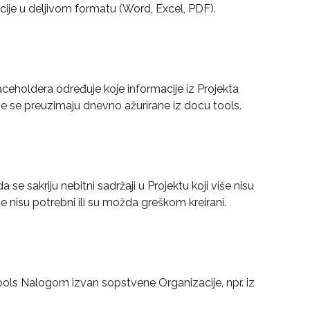
cije u deljivom formatu (Word, Excel, PDF).
eholdera određuje koje informacije iz Projekta 
ije se preuzimaju dnevno ažurirane iz docu tools.
se sakriju nebitni sadržaji u Projektu koji više nisu 
iše nisu potrebni ili su možda greškom kreirani.
ools Nalogom izvan sopstvene Organizacije, npr. iz 