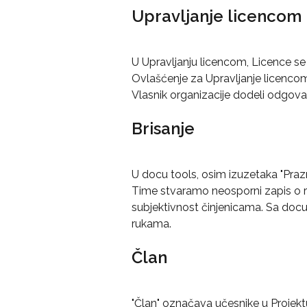
Upravljanje licencom
U Upravljanju licencom, Licence se
Ovlašćenje za Upravljanje licencom 
Vlasnik organizacije dodeli odgova
Brisanje
U docu tools, osim izuzetaka "Prazne
Time stvaramo neosporni zapis o r
subjektivnost činjenicama. Sa docu
rukama.
Član
"Član" označava učesnike u Projektu