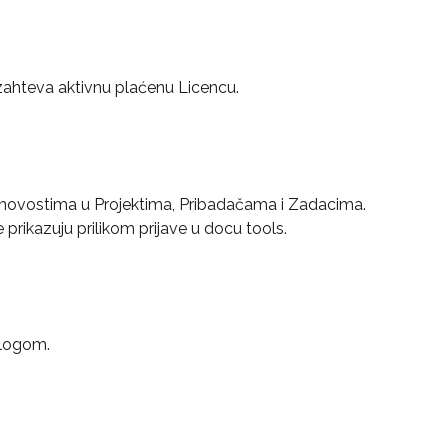
 zahteva aktivnu plaćenu Licencu.
 novostima u Projektima, Pribadačama i Zadacima. 
 prikazuju prilikom prijave u docu tools.
alogom.