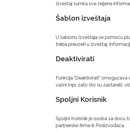
Izveštaj sumira sve željene informa
Šablon izveštaja
U šablonu Izveštaja se pomoću plac
treba preuzeti u Izveštaj. Informac
Deaktivirati
Funkcija "Deaktivirati" omogućava da 
važni (npr. zato što su zastareli), v
Spoljni Korisnik
Spoljni Korisnik je osoba sa docu t
partnerske firme ili Podizvođača.