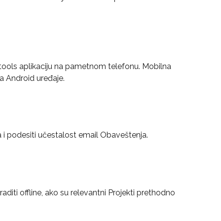
tools aplikaciju na pametnom telefonu. Mobilna 
za Android uređaje.
 podesiti učestalost email Obaveštenja.
iti offline, ako su relevantni Projekti prethodno 