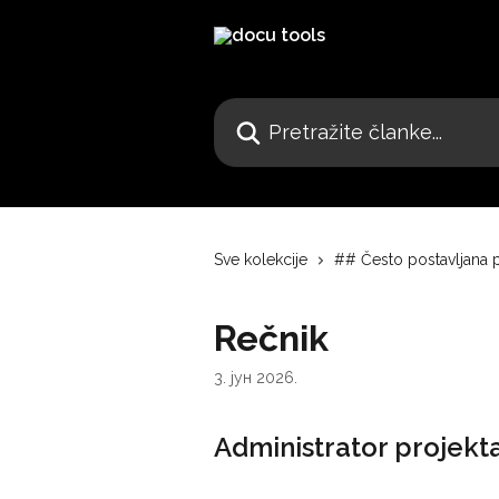
Pređi na glavni sadržaj
Pretražite članke...
Sve kolekcije
## Često postavljana p
Rečnik
3. јун 2026.
Administrator projekt