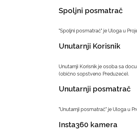
Spoljni posmatrač
"Spoljni posmatrač" je Uloga u Pro
Unutarnji Korisnik
Unutarnji Korisnik je osoba sa do
(obično sopstveno Preduzeće).
Unutarnji posmatrač
"Unutarnji posmatrač" je Uloga u Pr
Insta360 kamera