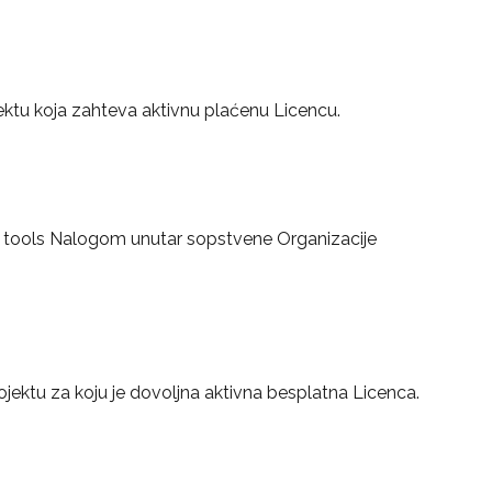
jektu koja zahteva aktivnu plaćenu Licencu.
cu tools Nalogom unutar sopstvene Organizacije 
ojektu za koju je dovoljna aktivna besplatna Licenca.