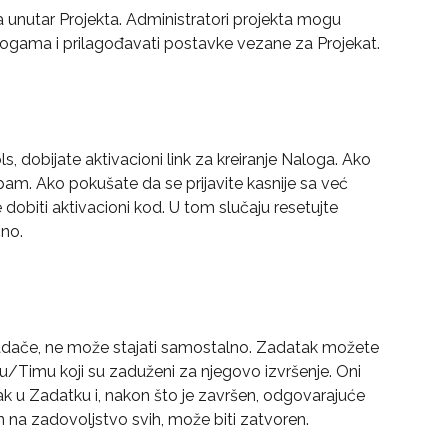
a unutar Projekta. Administratori projekta mogu 
logama i prilagođavati postavke vezane za Projekat.
ols, dobijate aktivacioni link za kreiranje Naloga. Ako 
spam. Ako pokušate da se prijavite kasnije sa već 
obiti aktivacioni kod. U tom slučaju resetujte 
čno.
badače, ne može stajati samostalno. Zadatak možete 
ktu/Timu koji su zaduženi za njegovo izvršenje. Oni 
u Zadatku i, nakon što je završen, odgovarajuće 
n na zadovoljstvo svih, može biti zatvoren.