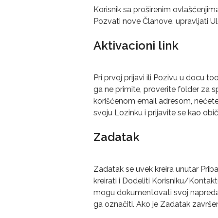
Korisnik sa proširenim ovlašćenjim
Pozvati nove Članove, upravljati U
Aktivacioni link
Pri prvoj prijavi ili Pozivu u docu to
ga ne primite, proverite folder za 
korišćenom email adresom, nećete d
svoju Lozinku i prijavite se kao obi
Zadatak
Zadatak se uvek kreira unutar Pri
kreirati i Dodeliti Korisniku/Konta
mogu dokumentovati svoj napredak 
ga označiti. Ako je Zadatak završe