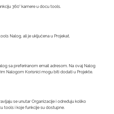
nkciju 360° kamere u docu tools.
ls Nalog, ali je uključena u Projekat.
Nalog sa preferiranom email adresom. Na ovaj Nalog 
vim Nalogom Korisnici mogu biti dodati u Projekte.
avljaju se unutar Organizacije i određuju koliko 
u tools i koje funkcije su dostupne.