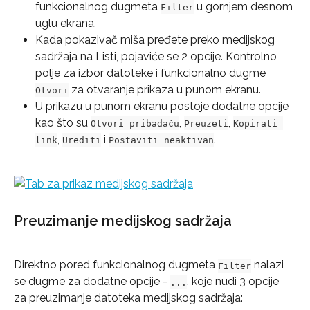
funkcionalnog dugmeta 
 u gornjem desnom 
Filter
uglu ekrana.
Kada pokazivač miša pređete preko medijskog 
sadržaja na Listi, pojaviće se 2 opcije. Kontrolno 
polje za izbor datoteke i funkcionalno dugme 
 za otvaranje prikaza u punom ekranu.
Otvori
U prikazu u punom ekranu postoje dodatne opcije 
kao što su 
, 
, 
Otvori pribadaču
Preuzeti
Kopirati 
, 
 i 
.
link
Urediti
Postaviti neaktivan
Preuzimanje medijskog sadržaja
Direktno pored funkcionalnog dugmeta 
 nalazi 
Filter
se dugme za dodatne opcije - 
, koje nudi 3 opcije 
...
za preuzimanje datoteka medijskog sadržaja: