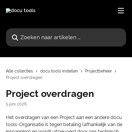
Naar de hoofdinhoud
Zoeken naar artikelen ...
Alle collecties
docu tools instellen
Projectbeheer
Project overdragen
Project overdragen
5 juni 2026
Het overdragen van een Project aan een andere docu 
tools-Organisatie is tegen betaling (afhankelijk van de 
inspanning) en wordt uitgevoerd door ons technisch 