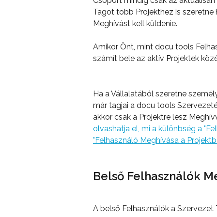
Csoport mindig csak az aktuálisan 
Tagot több Projekthez is szeretne
Meghívást kell küldenie.
Amikor Önt, mint docu tools Felha
számít bele az aktív Projektek közé
Ha a Vállalatából szeretne személ
már tagjai a docu tools Szervezet
akkor csak a Projektre lesz Meghív
olvashatja el, mi a különbség a "F
"Felhasználó Meghívása a Projektb
Belső Felhasználók M
A belső Felhasználók a Szervezet T