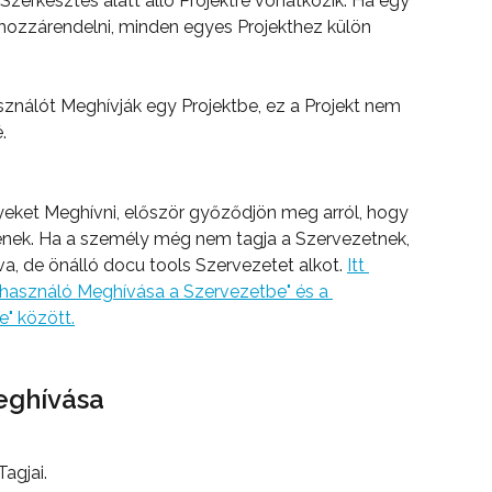
Szerkesztés alatt álló Projektre vonatkozik. Ha egy 
 hozzárendelni, minden egyes Projekthez külön 
sználót Meghívják egy Projektbe, ez a Projekt nem 
.
yeket Meghívni, először győződjön meg arról, hogy 
ének. Ha a személy még nem tagja a Szervezetnek, 
va, de önálló docu tools Szervezetet alkot. 
Itt 
elhasználó Meghívása a Szervezetbe" és a 
e" között.
eghívása
agjai.