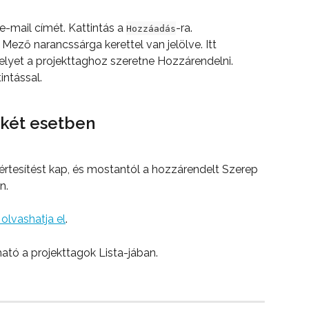
-mail címét. Kattintás a 
-ra.
Hozzáadás
Mező narancssárga kerettel van jelölve. Itt 
melyet a projekttaghoz szeretne Hozzárendelni.
intással.
két esetben
értesítést kap, és mostantól a hozzárendelt Szerep 
n.
t olvashatja el
.
ató a projekttagok Lista-jában.