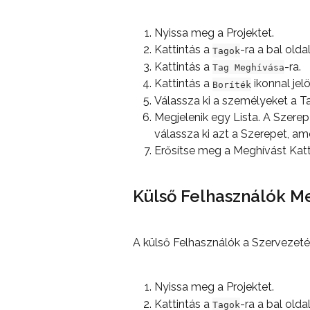
Nyissa meg a Projektet.
Kattintás a 
-ra a bal old
Tagok
Kattintás a 
-ra.
Tag Meghívása
Kattintás a 
 ikonnal jel
Boríték
Válassza ki a személyeket a Ta
Megjelenik egy Lista. A Szerep 
válassza ki azt a Szerepet, a
Erősítse meg a Meghívást Katt
Külső Felhasználók M
A külső Felhasználók a Szervezetén
Nyissa meg a Projektet.
Kattintás a 
-ra a bal old
Tagok