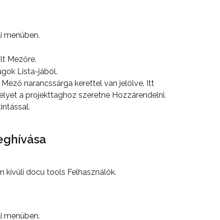
ali menüben.
ölt Mezőre.
gok Lista-jából.
Mező narancssárga kerettel van jelölve. Itt 
melyet a projekttaghoz szeretne Hozzárendelni.
intással.
eghívása
 kívüli docu tools Felhasználók.
ali menüben.