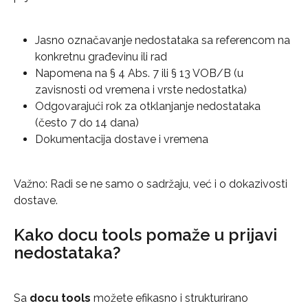
Jasno označavanje nedostataka sa referencom na 
konkretnu građevinu ili rad
Napomena na § 4 Abs. 7 ili § 13 VOB/B (u 
zavisnosti od vremena i vrste nedostatka)
Odgovarajući rok za otklanjanje nedostataka 
(često 7 do 14 dana)
Dokumentacija dostave i vremena
Važno: Radi se ne samo o sadržaju, već i o dokazivosti 
dostave.
Kako docu tools pomaže u prijavi 
nedostataka?
Sa 
docu tools
 možete efikasno i strukturirano 