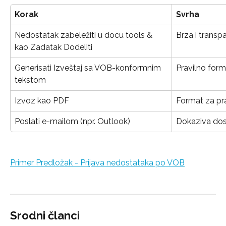
Korak
Svrha
Nedostatak zabeležiti u docu tools & 
Brza i transp
kao Zadatak Dodeliti
Generisati Izveštaj sa VOB-konformnim 
Pravilno form
tekstom
Izvoz kao PDF
Format za pr
Poslati e-mailom (npr. Outlook)
Dokaziva dost
Primer Predložak - Prijavа nedostataka po VOB
Srodni članci