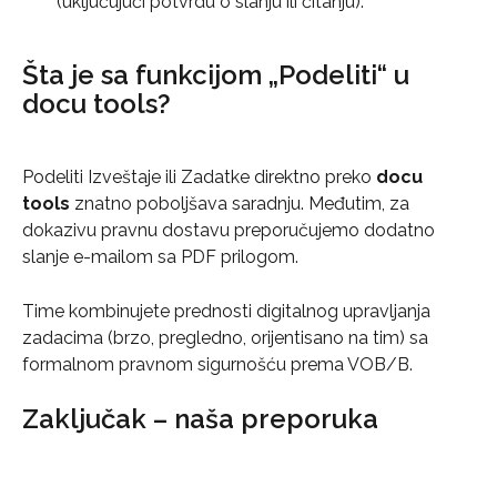
(uključujući potvrdu o slanju ili čitanju).
Šta je sa funkcijom „Podeliti“ u 
docu tools?
Podeliti Izveštaje ili Zadatke direktno preko 
docu 
tools
 znatno poboljšava saradnju. Međutim, za 
dokazivu pravnu dostavu preporučujemo dodatno 
slanje e-mailom sa PDF prilogom.
Time kombinujete prednosti digitalnog upravljanja 
zadacima (brzo, pregledno, orijentisano na tim) sa 
formalnom pravnom sigurnošću prema VOB/B.
Zaključak – naša preporuka