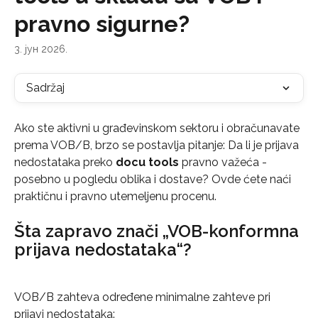
pravno sigurne?
3. јун 2026.
Sadržaj
Ako ste aktivni u građevinskom sektoru i obračunavate 
prema VOB/B, brzo se postavlja pitanje: Da li je prijava 
nedostataka preko 
docu tools
 pravno važeća - 
posebno u pogledu oblika i dostave? Ovde ćete naći 
praktičnu i pravno utemeljenu procenu.
Šta zapravo znači „VOB-konformna 
prijava nedostataka“?
VOB/B zahteva određene minimalne zahteve pri 
prijavi nedostataka: