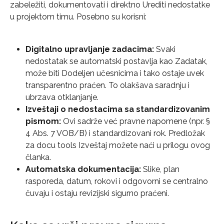
zabeležiti, dokumentovati i direktno Urediti nedostatke 
u projektom timu. Posebno su korisni:
Digitalno upravljanje zadacima:
 Svaki 
nedostatak se automatski postavlja kao Zadatak, 
može biti Dodeljen učesnicima i tako ostaje uvek 
transparentno praćen. To olakšava saradnju i 
ubrzava otklanjanje.
Izveštaji o nedostacima sa standardizovanim 
pismom:
 Ovi sadrže već pravne napomene (npr. § 
4 Abs. 7 VOB/B) i standardizovani rok. Predložak 
za docu tools Izveštaj možete naći u prilogu ovog 
članka.
Automatska dokumentacija:
 Slike, plan 
rasporeda, datum, rokovi i odgovorni se centralno 
čuvaju i ostaju revizijski sigurno praćeni.