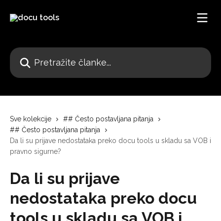
Pređi na glavni sadržaj
Pretražite članke...
Sve kolekcije
## Često postavljana pitanja
## Često postavljana pitanja
Da li su prijave nedostataka preko docu tools u skladu sa VOB i
pravno sigurne?
Da li su prijave
nedostataka preko docu
tools u skladu sa VOB i