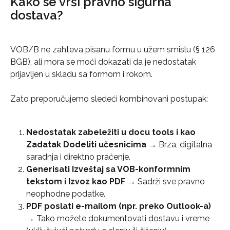
Kako se vrši pravno sigurna 
dostava?
VOB/B ne zahteva pisanu formu u užem smislu (§ 126 
BGB), ali mora se moći dokazati da je nedostatak 
prijavljen u skladu sa formom i rokom.
Zato preporučujemo sledeći kombinovani postupak:
Nedostatak zabeležiti u docu tools i kao 
Zadatak Dodeliti učesnicima
 → Brza, digitalna 
saradnja i direktno praćenje.
Generisati Izveštaj sa VOB-konformnim 
tekstom i Izvoz kao PDF
 → Sadrži sve pravno 
neophodne podatke.
PDF poslati e-mailom (npr. preko Outlook-a)
→ Tako možete dokumentovati dostavu i vreme 