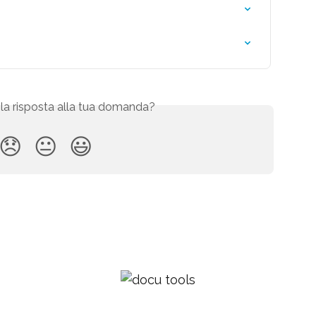
 la risposta alla tua domanda?
😞
😐
😃