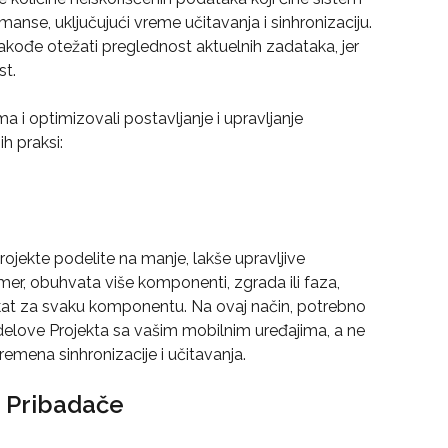
anse, uključujući vreme učitavanja i sinhronizaciju. 
ođe otežati preglednost aktuelnih zadataka, jer 
st.
a i optimizovali postavljanje i upravljanje 
h praksi:
jekte podelite na manje, lakše upravljive 
mer, obuhvata više komponenti, zgrada ili faza, 
ekat za svaku komponentu. Na ovaj način, potrebno 
delove Projekta sa vašim mobilnim uređajima, a ne 
remena sinhronizacije i učitavanja.
e Pribadače