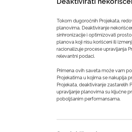
Deaktivirati nekorišć
Tokom dugoročnih Projekata, redovn
planovima. Deaktiviranje nekorišć
sinhronizacije i optimizovati prost
planova koji nisu korišćeni ili izme
racionalizuje procese upravljanja 
relevantni podaci.
Primena ovih saveta može vam pom
Projekatima u kojima se nakuplja p
Projekata, deaktiviranje zastarelih 
upravljanje planovima su ključne p
poboljšanim performansama.