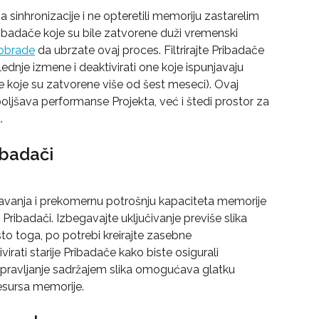
 sinhronizacije i ne opteretili memoriju zastarelim 
ribadače koje su bile zatvorene duži vremenski 
 obrade
 da ubrzate ovaj proces. Filtrirajte Pribadače 
dnje izmene i deaktivirati one koje ispunjavaju 
e koje su zatvorene više od šest meseci). Ovaj 
ljšava performanse Projekta, već i štedi prostor za 
.
ibadači
vanja i prekomernu potrošnju kapaciteta memorije 
Pribadači. Izbegavajte uključivanje previše slika 
to toga, po potrebi kreirajte zasebne 
rati starije Pribadače kako biste osigurali 
pravljanje sadržajem slika omogućava glatku 
resursa memorije.