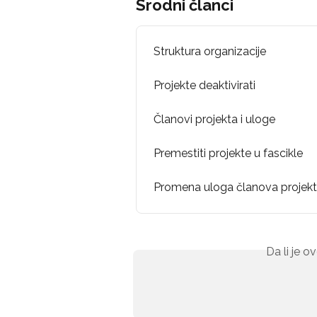
Srodni članci
Struktura organizacije
Projekte deaktivirati
Članovi projekta i uloge
Premestiti projekte u fascikle
Promena uloga članova projek
Da li je 