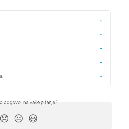
ta
ovo odgovor na vaše pitanje?
😞
😐
😃