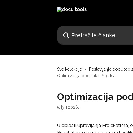
Pređi na glavni sadržaj
Pretražite članke...
Sve kolekcije
Postavljanje docu tool
Optimizacija podataka Projekta
Optimizacija po
5. јун 2026.
U oblasti upravljanja Projekatima, 
Projekatima se mogu nakupiti velike