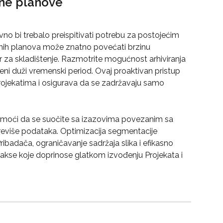
ene planove
o bi trebalo preispitivati potrebu za postojećim 
enih planova može znatno povećati brzinu 
or za skladištenje. Razmotrite mogućnost arhiviranja 
njeni duži vremenski period. Ovaj proaktivan pristup 
Projekatima i osigurava da se zadržavaju samo 
oći da se suočite sa izazovima povezanim sa 
reviše podataka. Optimizacija segmentacije 
Pribadača, ograničavanje sadržaja slika i efikasno 
rakse koje doprinose glatkom izvođenju Projekata i 