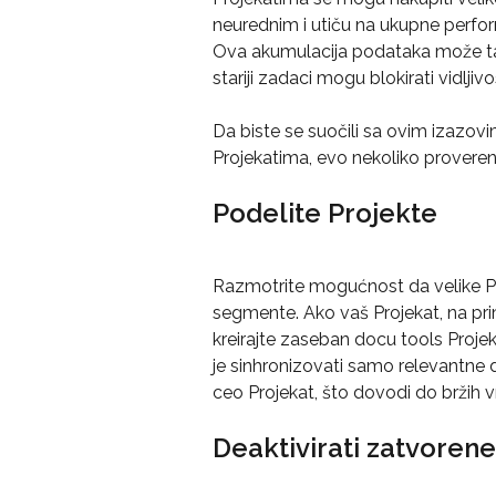
neurednim i utiču na ukupne perform
Ova akumulacija podataka može tak
stariji zadaci mogu blokirati vidljivo
Da biste se suočili sa ovim izazovim
Projekatima, evo nekoliko provereni
Podelite Projekte
Razmotrite mogućnost da velike Pro
segmente. Ako vaš Projekat, na pri
kreirajte zaseban docu tools Proj
je sinhronizovati samo relevantne 
ceo Projekat, što dovodi do bržih v
Deaktivirati zatvoren