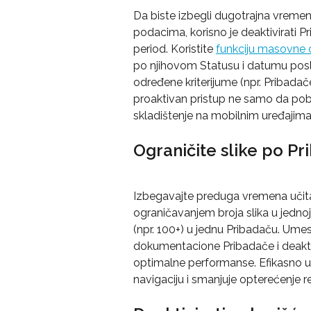
Da biste izbegli dugotrajna vremena
podacima, korisno je deaktivirati P
period. Koristite 
funkciju masovne
po njihovom Statusu i datumu posle
određene kriterijume (npr. Pribadač
proaktivan pristup ne samo da pobo
skladištenje na mobilnim uređajima
Ograničite slike po Pr
Izbegavajte preduga vremena učita
ograničavanjem broja slika u jednoj 
(npr. 100+) u jednu Pribadaču. Umes
dokumentacione Pribadače i deaktivi
optimalne performanse. Efikasno u
navigaciju i smanjuje opterećenje 