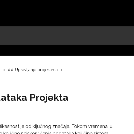
s
## Upravljanje projektima
dataka Projekta
efikasnost je od ključnog značaja. Tokom vremena, u 
 količine neiskorišćenih podataka koji čine sistem 