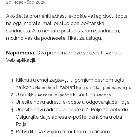
20. новембар 2025.
Ako želite promeniti adresu e-pošte vašeg docu tools 
naloga, morate imati pristup oba poštanska 
sandučeta. Ako nemate pristup starom sandučetu, 
molimo vas da podnesete Tiket za uslugu.
Napomena:
 Ova promena može se izvršiti samo u 
Veb aplikaciji.
Kliknuti u crnoj zaglavlju u gornjem desnom uglu 
na ikonu 
 i izabrati 
.
Männchen
Korisnička podešavanja
U odeljku 
 kliknuti na 
.
Adresa e-pošte
Ändern
Unesite novu adresu e-pošte u odgovarajuće Polje.
Unesite novu adresu e-pošte u 2. Polje za potvrdu. 
Osigurajte da je adresa e-pošte identična u oba 
Polja.
Potvrdite sa svojom trenutnom Lozinkom.