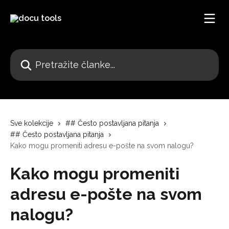
Pređi na glavni sadržaj
Pretražite članke...
Sve kolekcije
## Često postavljana pitanja
## Često postavljana pitanja
Kako mogu promeniti adresu e-pošte na svom nalogu?
Kako mogu promeniti
adresu e-pošte na svom
nalogu?