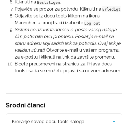
Kliknuti na 
.
Bestätigen
Pojaviće se prozor za potvrdu. Kliknuti na 
.
Erledigt
Odjavite se iz docu tools klikom na ikonu 
Männchen u crnoj traci i izaberite 
.
Log out
Sistem će ažurirati adresu e-pošte vašeg naloga 
čim potvrdite ovu promenu. Poslat je e-mail na 
staru adresu koji sadrži link za potvrdu. Ovaj link je 
validan 48 sati.
 Otvorite e-mail u vašem programu 
za e-poštu i kliknuti na link da završite promenu.
Bićete preusmereni na stranicu za Prijava docu 
tools i sada se možete prijaviti sa novom adresom.
Srodni članci
Kreiranje novog docu tools naloga