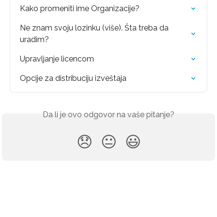
Kako promeniti ime Organizacije?
Ne znam svoju lozinku (više). Šta treba da 
uradim?
Upravljanje licencom
Opcije za distribuciju izveštaja
Da li je ovo odgovor na vaše pitanje?
😞
😐
😃