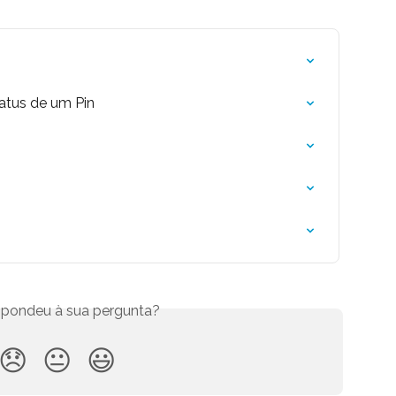
tatus de um Pin
espondeu à sua pergunta?
😞
😐
😃