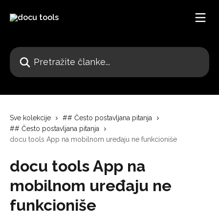
Pređi na glavni sadržaj
Pretražite članke...
Sve kolekcije
## Često postavljana pitanja
## Često postavljana pitanja
docu tools App na mobilnom uređaju ne funkcioniše
docu tools App na
mobilnom uređaju ne
funkcioniše