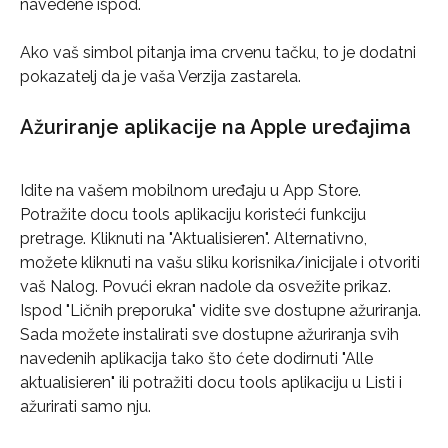
navedene ispod.
Ako vaš simbol pitanja ima crvenu tačku, to je dodatni 
pokazatelj da je vaša Verzija zastarela.
Ažuriranje aplikacije na Apple uređajima
Idite na vašem mobilnom uređaju u App Store. 
Potražite docu tools aplikaciju koristeći funkciju 
pretrage. Kliknuti na "Aktualisieren". Alternativno, 
možete kliknuti na vašu sliku korisnika/inicijale i otvoriti 
vaš Nalog. Povući ekran nadole da osvežite prikaz. 
Ispod "Ličnih preporuka" vidite sve dostupne ažuriranja. 
Sada možete instalirati sve dostupne ažuriranja svih 
navedenih aplikacija tako što ćete dodirnuti "Alle 
aktualisieren" ili potražiti docu tools aplikaciju u Listi i 
ažurirati samo nju.