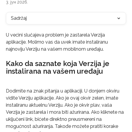
3. јун 2026.
Sadržaj
U većini slučajeva problem je zastarela Verzija 
aplikacije. Molimo vas da uvek imate instaliranu 
najnoviju Verziju na vašem mobilnom uređaju.
Kako da saznate koja Verzija je 
instalirana na vašem uređaju
Dodirnite na znak pitanja u aplikaciji. U donjem okviru 
vidite Verziju aplikacije. Ako je ovaj okvir zelen, imate 
instaliranu aktuelnu Verziju. Ako je okvir plav, vaša 
Verzija je zastarela i mora biti ažurirana. Ako kliknete na 
uključeni link, bićete direktno preusmereni na 
mogućnost ažuriranja. Takođe možete pratiti korake 