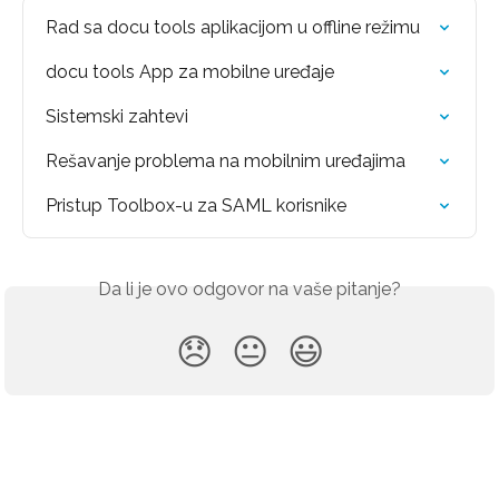
Rad sa docu tools aplikacijom u offline režimu
docu tools App za mobilne uređaje
Sistemski zahtevi
Rešavanje problema na mobilnim uređajima
Pristup Toolbox-u za SAML korisnike
Da li je ovo odgovor na vaše pitanje?
😞
😐
😃