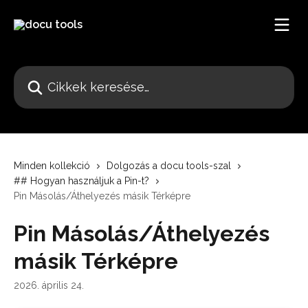
Ugrás a fő tartalomra
Cikkek keresése…
Minden kollekció
Dolgozás a docu tools-szal
## Hogyan használjuk a Pin-t?
Pin Másolás/Áthelyezés másik Térképre
Pin Másolás/Áthelyezés
másik Térképre
2026. április 24.