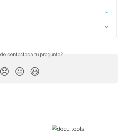
do contestada tu pregunta?
😞
😐
😃